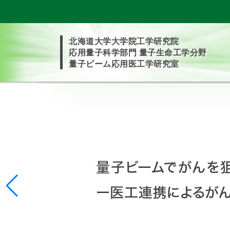
本
文
へ
北海道大学大学院工学研究院
進
応用量子科学部門 量子生命工学分野
む
量子ビーム応用医工学研究室