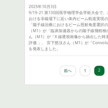
2025年10月3日
9/19-21 第130回医学物理学会学術大
おける非磁場下に近い体内ビーム軌道実現の
「陽子線治療におけるビーム照射角度選択の
（M1）が「臨床加速器からの陽子線飛程検
ん（M1）が「X 線透視画像から抽出した
評価 」、 宮下悠汰さん（M1）が「Convolut
を発表しました。
投
2
前へ
1
稿
ナ
ビ
ゲ