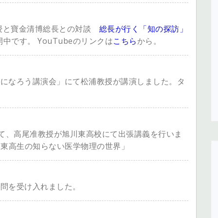
教授と寶金清博総長との対談
総長が行く「知の探訪」
中です。 YouTubeのリンクは
こちら
から。
理士になろう講演会」にて松浦教授が講演しました。タ
025の一環として、高尾准教授が旭川東高校にて出張講義を行いま
 東高生の知らない医学物理の世界」
室訪問を受け入れました。