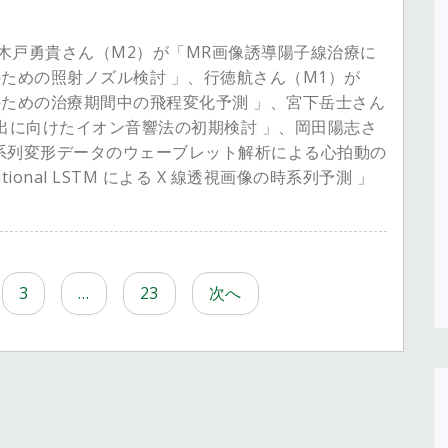
会で、木戸勇貴さん（M2）が「MR画像誘導陽子線治療に
ための照射ノズル検討 」、行徳航さん（M1）が
ための治療期間中の飛程変化予測 」、宮下岳士さん
出に向けたイオン音響法の初期検討 」、岡田陽志さ
時系列変形データのウェーブレット解析による心拍動の
ional LSTM による X 線透視画像の時系列予測 」
3
…
23
次へ